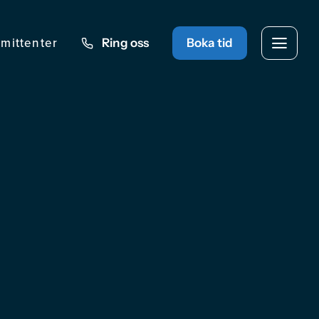
mittenter
Ring oss
Boka tid