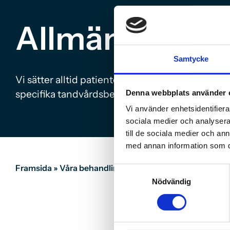
Allmäntandvå
Samtycke
Vi sätter alltid patienten i första rummet och f
specifika tandvårdsbehov.
Denna webbplats använder 
Vi använder enhetsidentifierar
sociala medier och analysera 
till de sociala medier och a
med annan information som du 
Framsida
»
Våra behandlingar
»
Allmäntandvård
Samtyckesval
Nödvändig