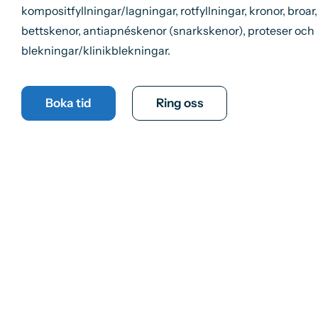
kompositfyllningar/lagningar, rotfyllningar, kronor, broar
bettskenor, antiapnéskenor (snarkskenor), proteser och
blekningar/klinikblekningar.
Boka tid
Ring oss